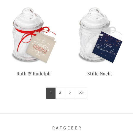
Ruth & Rudolph
Stille Nacht
1
2
>
>>
R A T G E B E R