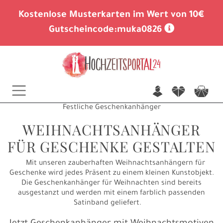
Kostenlose Musterkarten im Wert von 10€
Gutscheincode:
muka0826
n
f
c
Festliche Geschenkanhänger
WEIHNACHTSANHÄNGER
FÜR GESCHENKE GESTALTEN
Mit unseren zauberhaften Weihnachtsanhängern für
Geschenke wird jedes Präsent zu einem kleinen Kunstobjekt.
Die Geschenkanhänger für Weihnachten sind bereits
ausgestanzt und werden mit einem farblich passenden
Satinband geliefert.