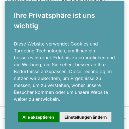
Präsente auch entsprechend hübsch
Ihre Privatsphäre ist uns
verpacken. Das Highlight für die Verpackung
wichtig
ist ein weihnachtlicher Geschenkanhänger.
Wählt einfach Euer Lieblingsdesign und
gestaltet drauflos. In wenigen Schritten könnt
Diese Website verwendet Cookies und
Targeting Technologien, um Ihnen ein
Ihr unsere festlichen Anhänger für
besseres Internet-Erlebnis zu ermöglichen und
Weihnachten gestalten und in Eurer
die Werbung, die Sie sehen, besser an Ihre
gewünschten Stückzahl bestellen.
Bedürfnisse anzupassen. Diese Technologien
nutzen wir außerdem, um Ergebnisse zu
messen, um zu verstehen, woher unsere
Besucher kommen oder um unsere Website
weiter zu entwickeln.
Alle akzeptieren
Einstellungen ändern