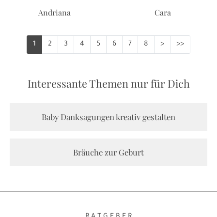
Andriana
Cara
1
2
3
4
5
6
7
8
>
>>
Interessante Themen nur für Dich
Baby Danksagungen kreativ gestalten
Bräuche zur Geburt
R A T G E B E R