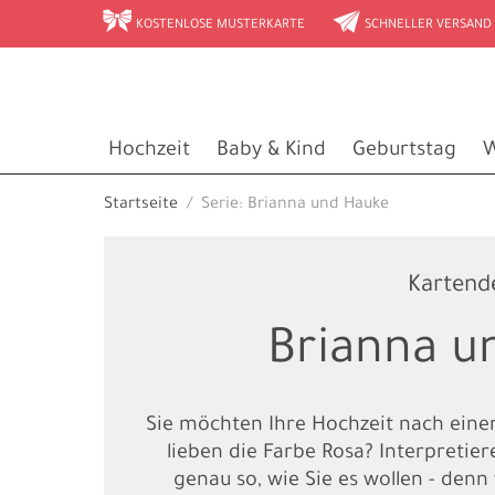
r
e
KOSTENLOSE MUSTERKARTE
SCHNELLER VERSAND
Hochzeit
Baby & Kind
Geburtstag
W
Startseite
Serie: Brianna und Hauke
Kartend
Brianna u
Sie möchten Ihre Hochzeit nach ein
lieben die Farbe Rosa? Interpretie
genau so, wie Sie es wollen - denn