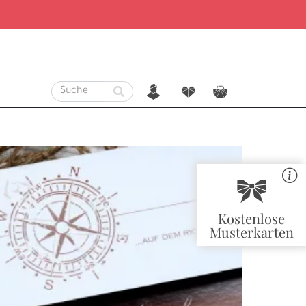
n
f
c
r
Kostenlose
Musterkarten