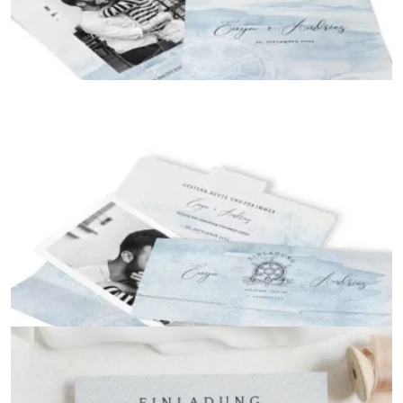
Postkarte
{farbicons}