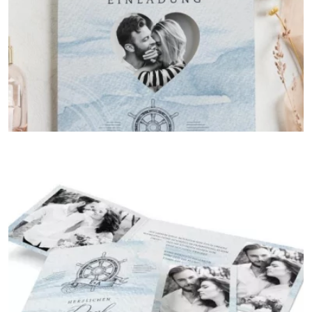
{farbicons}
Wickelfalz
{farbicons}