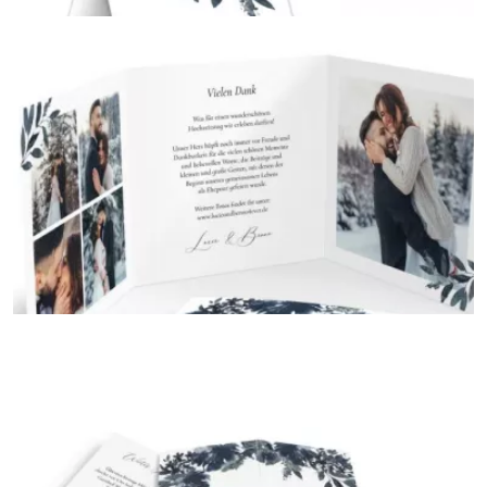
Tischkarten
{farbicons}