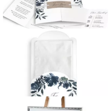
Wickelfalz
{farbicons}
Altarfalz
{farbicons}