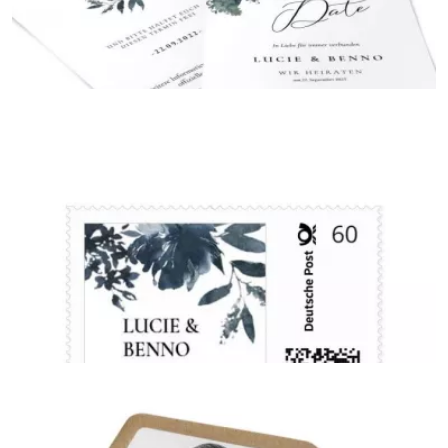
Postkarte
{farbicons}