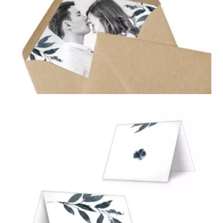
Briefmarken
{farbicons}
{farbicons}