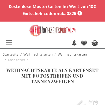
Kostenlose Musterkarten im Wert von 10€
Gutscheincode:
muka0826
n
f
c
Startseite
Weihnachtskarten
Weihnachtskarten
Tannenzweig
WEIHNACHTSKARTE ALS KARTENSET
MIT FOTOSTREIFEN UND
TANNENZWEIGEN
F