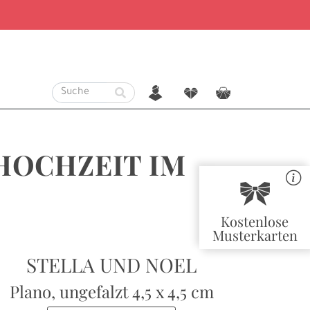
n
f
c
HOCHZEIT IM
r
Kostenlose
Musterkarten
STELLA UND NOEL
Plano, ungefalzt
4,5 x 4,5 cm