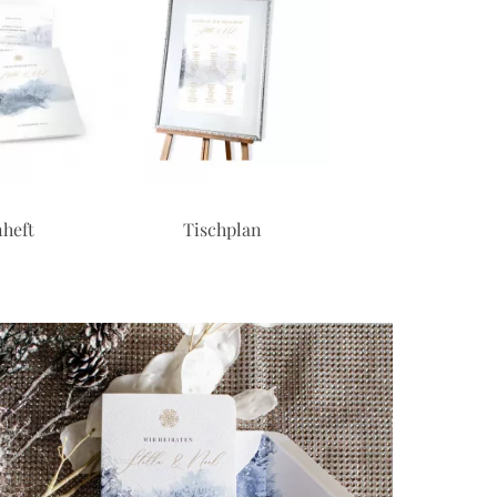
heft
Tischplan
Banderole f
Taschentüc