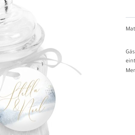
Mat
Gä
ein
Men