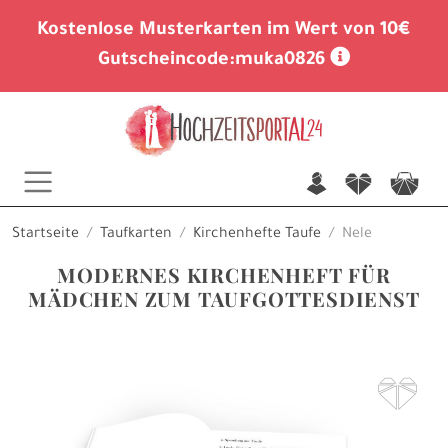
Kostenlose Musterkarten im Wert von 10€
Gutscheincode:
muka0826
n
f
c
Startseite
Taufkarten
Kirchenhefte Taufe
Nele
MODERNES KIRCHENHEFT FÜR
MÄDCHEN ZUM TAUFGOTTESDIENST
F