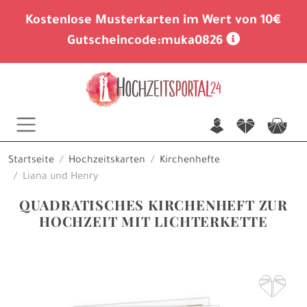
Kostenlose Musterkarten im Wert von 10€
Gutscheincode:
muka0826
n
f
c
Startseite
Hochzeitskarten
Kirchenhefte
Liana und Henry
QUADRATISCHES KIRCHENHEFT ZUR
HOCHZEIT MIT LICHTERKETTE
F