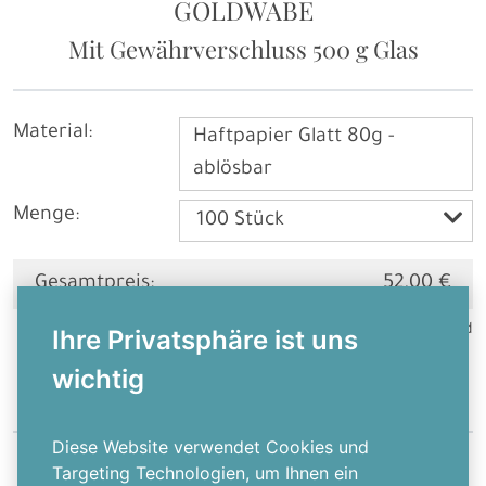
GOLDWABE
Mit Gewährverschluss
500 g Glas
Material:
Haftpapier Glatt 80g -
ablösbar
Menge:
Gesamtpreis:
52,00 €
Preis inkl. USt. zzgl.
Versand
Ihre Privatsphäre ist uns
wichtig
Diese Website verwendet Cookies und
Lieferzeit
2 - 5
Werktage nach Bestellung
, bei Vorauskasse erst nach
Targeting Technologien, um Ihnen ein
Zahlungseingang.
Preis inkl. USt. zzgl.
Versandkosten