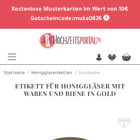
Kostenlose Musterkarten im Wert von 10€
Gutscheincode:
muka0826
n
f
c
Startseite
Honigglasetiketten
Goldwabe
ETIKETT FÜR HONIGGLÄSER MIT
WABEN UND BIENE IN GOLD
F