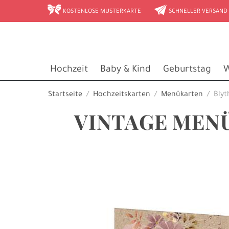
r
e
KOSTENLOSE MUSTERKARTE
SCHNELLER VERSAND
Hochzeit
Baby & Kind
Geburtstag
W
Startseite
Hochzeitskarten
Menükarten
Blyt
VINTAGE MENÜ