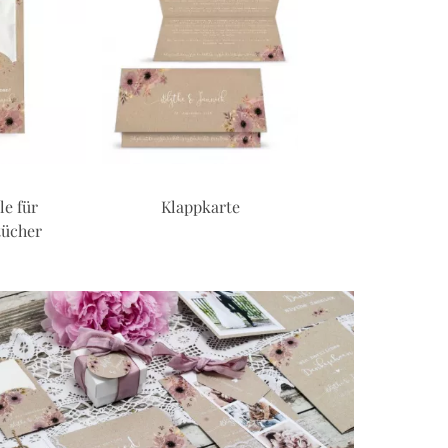
e für
Klappkarte
Kirchenhef
tücher