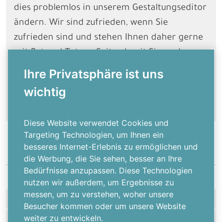
dies problemlos in unserem Gestaltungseditor
ändern. Wir sind zufrieden, wenn Sie
zufrieden sind und stehen Ihnen daher gerne
mit Rat und Tat zur Seite, damit Sie nach
kurzer Produktionszeit Ihre individuelle
Ihre Privatsphäre ist uns
Weihnachtskarte für IT Firmen in den Händen
wichtig
halten können.
Diese Website verwendet Cookies und
Targeting Technologien, um Ihnen ein
besseres Internet-Erlebnis zu ermöglichen und
die Werbung, die Sie sehen, besser an Ihre
Bedürfnisse anzupassen. Diese Technologien
nutzen wir außerdem, um Ergebnisse zu
messen, um zu verstehen, woher unsere
HILFE
Besucher kommen oder um unsere Website
weiter zu entwickeln.
MEHR ÜBER UNS