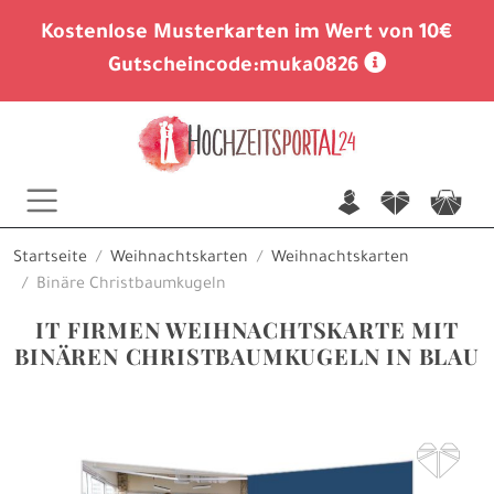
Kostenlose Musterkarten im Wert von 10€
Gutscheincode:
muka0826
n
f
c
Startseite
Weihnachtskarten
Weihnachtskarten
Binäre Christbaumkugeln
IT FIRMEN WEIHNACHTSKARTE MIT
BINÄREN CHRISTBAUMKUGELN IN BLAU
F