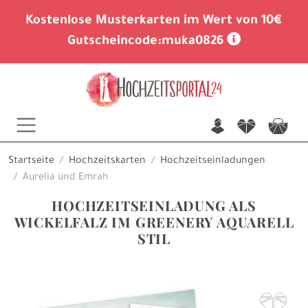
Kostenlose Musterkarten im Wert von 10€
Gutscheincode:
muka0826
n
f
c
Startseite
Hochzeitskarten
Hochzeitseinladungen
Aurelia und Emrah
HOCHZEITSEINLADUNG ALS
WICKELFALZ IM GREENERY AQUARELL
STIL
F