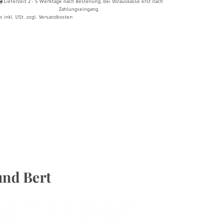
Lieferzeit
2 - 5
Werktage nach Bestellung
, bei Vorauskasse erst nach
Zahlungseingang.
s inkl. USt. zzgl.
Versandkosten
und Bert