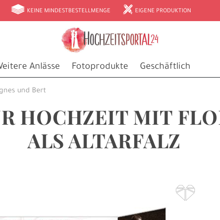
g
h
KEINE MINDESTBESTELLMENGE
EIGENE PRODUKTION
eitere Anlässe
Fotoprodukte
Geschäftlich
gnes und Bert
R HOCHZEIT MIT FL
ALS ALTARFALZ
F