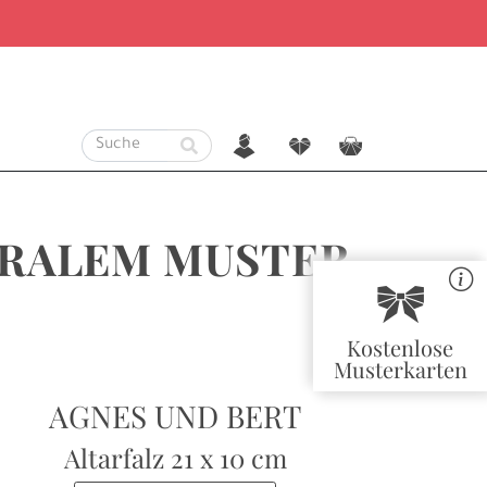
n
f
c
ORALEM MUSTER
r
Kostenlose
Musterkarten
AGNES UND BERT
Altarfalz
21 x 10 cm